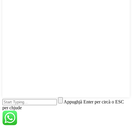
Appughjà Enter per circà o ESC
per chjude