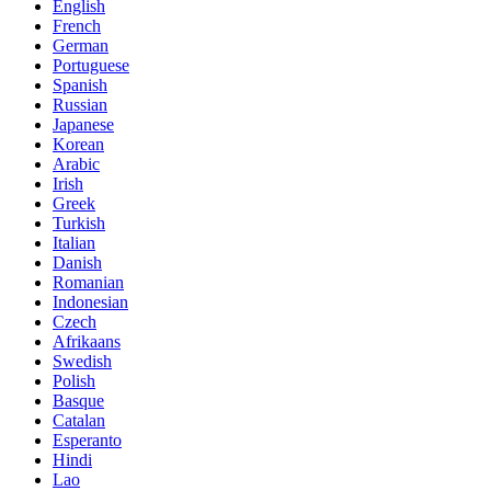
English
French
German
Portuguese
Spanish
Russian
Japanese
Korean
Arabic
Irish
Greek
Turkish
Italian
Danish
Romanian
Indonesian
Czech
Afrikaans
Swedish
Polish
Basque
Catalan
Esperanto
Hindi
Lao