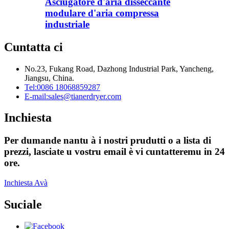
Asciugatore d'aria disseccante
modulare d'aria compressa
industriale
Cuntatta ci
No.23, Fukang Road, Dazhong Industrial Park, Yancheng,
Jiangsu, China.
Tel:
0086 18068859287
E-mail:
sales@tianerdryer.com
Inchiesta
Per dumande nantu à i nostri prudutti o a lista di
prezzi, lasciate u vostru email è vi cuntatteremu in 24
ore.
Inchiesta Avà
Suciale