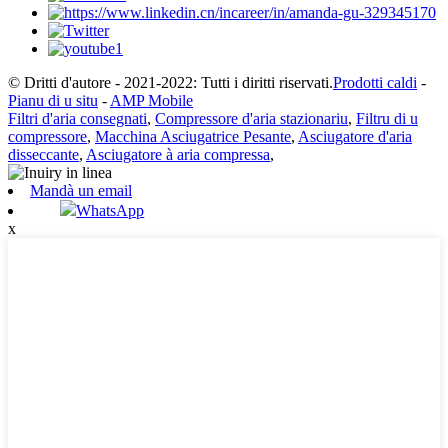
© Dritti d'autore - 2021-2022: Tutti i diritti riservati.
Prodotti caldi
-
Pianu di u situ
-
AMP Mobile
Filtri d'aria consegnati
,
Compressore d'aria stazionariu
,
Filtru di u
compressore
,
Macchina Asciugatrice Pesante
,
Asciugatore d'aria
disseccante
,
Asciugatore à aria compressa
,
Mandà un email
WhatsApp
x