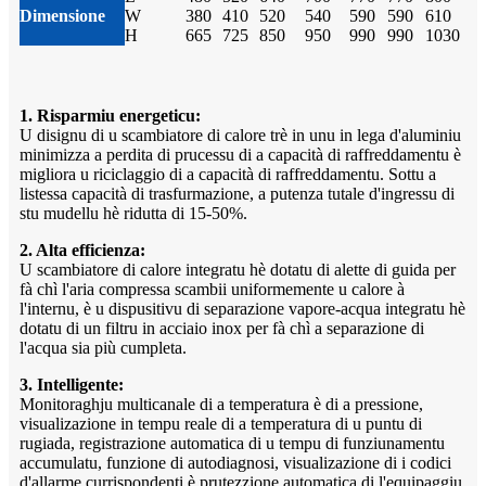
Dimensione
W
380
410
520
540
590
590
610
H
665
725
850
950
990
990
1030
1. Risparmiu energeticu:
U disignu di u scambiatore di calore trè in unu in lega d'aluminiu
minimizza a perdita di prucessu di a capacità di raffreddamentu è
migliora u riciclaggio di a capacità di raffreddamentu. Sottu a
listessa capacità di trasfurmazione, a putenza tutale d'ingressu di
stu mudellu hè ridutta di 15-50%.
2. Alta efficienza:
U scambiatore di calore integratu hè dotatu di alette di guida per
fà chì l'aria compressa scambii uniformemente u calore à
l'internu, è u dispusitivu di separazione vapore-acqua integratu hè
dotatu di un filtru in acciaio inox per fà chì a separazione di
l'acqua sia più cumpleta.
3. Intelligente:
Monitoraghju multicanale di a temperatura è di a pressione,
visualizazione in tempu reale di a temperatura di u puntu di
rugiada, registrazione automatica di u tempu di funziunamentu
accumulatu, funzione di autodiagnosi, visualizazione di i codici
d'allarme currispondenti è prutezzione automatica di l'equipaggiu