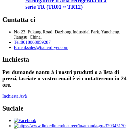
Asciugatrice d'aria refrigerata di a
serie TR (TR01 ~ TR12)
Cuntatta ci
No.23, Fukang Road, Dazhong Industrial Park, Yancheng,
Jiangsu, China.
Tel:
8618068859287
E-mail:
sales@tianerdryer.com
Inchiesta
Per dumande nantu à i nostri prudutti o a lista di
prezzi, lasciate u vostru email è vi cuntatteremu in 24
ore.
Inchiesta Avà
Suciale