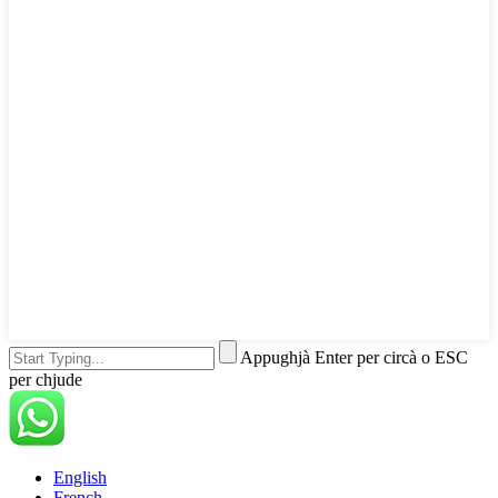
Appughjà Enter per circà o ESC
per chjude
English
French