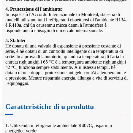
4. Prutezzione di l'ambiente:
In risposta à l'Accordu Internaziunale di Montreal, sta seria di
mudelli utilizanu tutti i refrigeranti rispettuosi di l'ambiente R134a
è R410a, chì ùn causeranu micca danni à l'atmosfera è
risponderanu à i bisogni di u mercatu internaziunale.
5. Stabile:
Hè dotatu di una valvula di espansione à pressione costante di
serie, è hè dotatu di un cuntrollu intelligente di a temperatura di
serie. In a prova di laburatoriu, quandu a temperatura di l'aria in
entrata righjunghji i 65 °C è a temperatura ambiente righjunghji i
42 °C, funziona sempre stabilmente. À u listessu tempu, hè
dotatu di una doppia prutezzione antigelu contr'à a temperatura è
a pressione. Mentre risparmia energia, allunga a vita di serviziu di
l'equipaggiu.
Caratteristiche di u produttu
1. Utilizendu u refrigerante ambientale R407C, risparmiu
energeticu verde;