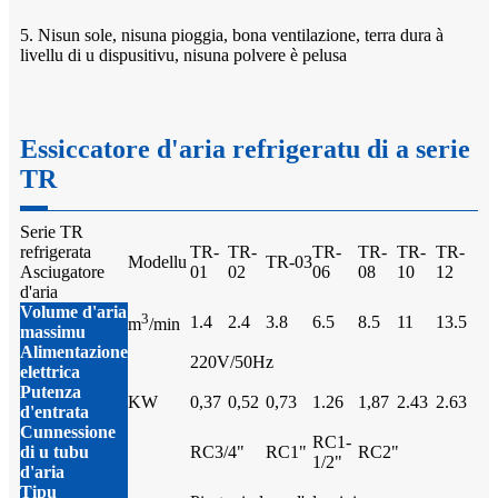
5. Nisun sole, nisuna pioggia, bona ventilazione, terra dura à
livellu di u dispusitivu, nisuna polvere è pelusa
Essiccatore d'aria refrigeratu di a serie
TR
Serie TR
refrigerata
TR-
TR-
TR-
TR-
TR-
TR-
Modellu
TR-03
Asciugatore
01
02
06
08
10
12
d'aria
Volume d'aria
3
1.4
2.4
3.8
6.5
8.5
11
13.5
m
/min
massimu
Alimentazione
220V/50Hz
elettrica
Putenza
KW
0,37
0,52
0,73
1.26
1,87
2.43
2.63
d'entrata
Cunnessione
RC1-
di u tubu
RC3/4"
RC1"
RC2"
1/2"
d'aria
Tipu