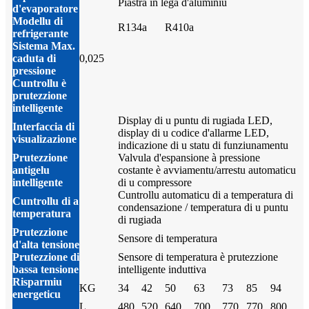
Piastra in lega d'aluminiu
d'evaporatore
Modellu di
R134a
R410a
refrigerante
Sistema Max.
caduta di
0,025
pressione
Cuntrollu è
prutezzione
intelligente
Display di u puntu di rugiada LED,
Interfaccia di
display di u codice d'allarme LED,
visualizazione
indicazione di u statu di funziunamentu
Prutezzione
Valvula d'espansione à pressione
antigelu
costante è avviamentu/arrestu automaticu
intelligente
di u compressore
Cuntrollu automaticu di a temperatura di
Cuntrollu di a
condensazione / temperatura di u puntu
temperatura
di rugiada
Prutezzione
Sensore di temperatura
d'alta tensione
Prutezzione di
Sensore di temperatura è prutezzione
bassa tensione
intelligente induttiva
Risparmiu
KG
34
42
50
63
73
85
94
energeticu
L
480
520
640
700
770
770
800